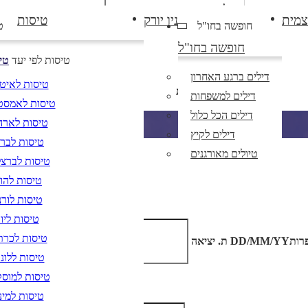
נא לוודא בחירת
תאריך יציאה
צמית
ניו יורק
טיסות
חופשה בחו"ל
ט
ריך חזרה,
מתי? יום, חודש, שנה
יעד לפני בחירת תאריך,
תאריך
חופשה בחו"ל
טיסות לפי יעד
טי
רות קו נטוי שנה
DD/MM/YY
יום בשתי ספרות קו נטוי חודש בשתי ספר
דילים ברגע האחרון
טיסות לאיט
בשתי ספרות
דילים למשפחות
טיסות לאמסט
דילים הכל כלול
טיסות לארה
דילים לקיץ
טיסות לברל
טיולים מאורגנים
טיסות לברצל
טיסות להוד
טיסות לורנ
טיסות ליוו
טיסות לכרת
רות
DD/MM/YY
מתי? יום, חודש, שנה
ת. יציאה
נא לוו
טיסות ללונד
טיסות למוס
טיסות למינ