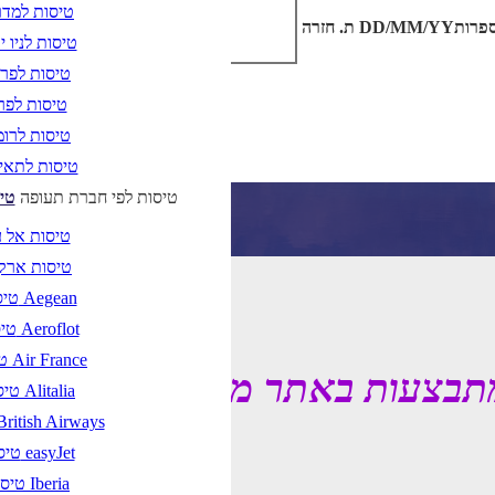
טיסות למדר
DD/MM/YY
מתי? יום, חודש, שנה
ת. חזרה
נא לו
טיסות לניו י
טיסות לפר
טיסות לפרי
טיסות לרו
טיסות לתאי
טיסות לפי חברת תעופה
טי
טיסות אל 
טיסות ארק
טיסות Aegean
טיסות Aeroflot
טיסות Air France
תבצעות באתר מוגנות בחוק הגנת
טיסות Alitalia
טיסות ritish Airways
טיסות easyJet
טיסות Iberia