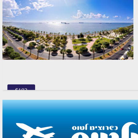
$
183