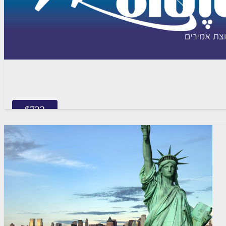
$
722