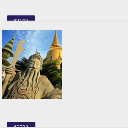
$
1158
$
2732