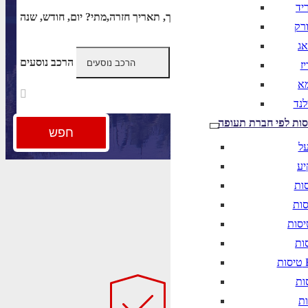
יד
ודא בחירת יעד לפני בחירת תאריך,
תאריך חזרה,
ורק
אג
הרכב נוסעים
ז
מא
לנד
סות לפי חברת תעופה
חפש
על
יע
 הצרכן
B