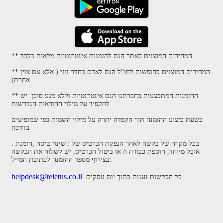
** המחירים המוצגים באתר הנם להזמנות אינטרנטיות מלאות בלבד.
** המחירים המוצגים בחופשות לחו"ל הנם לאדם בחדר זוגי ( אלא אם צוין
אחרת)
** ההזמנות המתבצעות בחברתנו הנם אינטרנטיות וללא מגע סוכן. יש
להקפיד על מילוי ההוראות הנדרשות
בשעת ביצוע ההזמנה תוך הקפדה יתרה על מילוי השמות כפי שמופיעים
בדרכון
. בכל מקרה של בקשה לאחר הנפקת הכרטיס של : שינוי טיסה ,הזמנת
אוכל מיוחד, הוספת כבודה ו/ או ביטול הכרטיס, יש לשלוח את הבקשה
בצירוף מספר ההזמנה לכתובת המייל:
helpdesk@teletus.co.il
.כל הבקשות נענות בתוך יום עסקים.