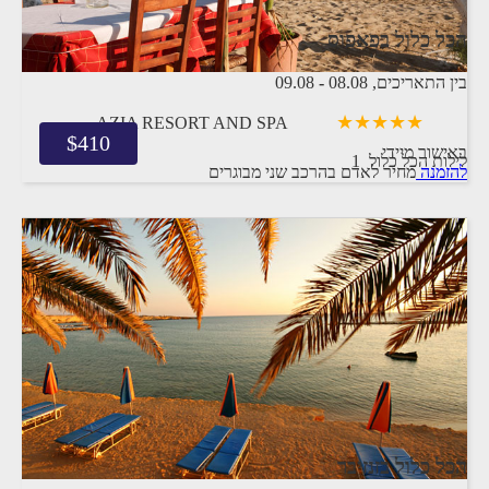
הכל כלול בפאפוס
בין התאריכים,
08.08
-
09.08
AZIA RESORT AND SPA
$
410
באישור מיידי
1 לילות
הכל כלול
להזמנה
מחיר לאדם בהרכב
שני מבוגרים
הכל כלול בזנזיבר