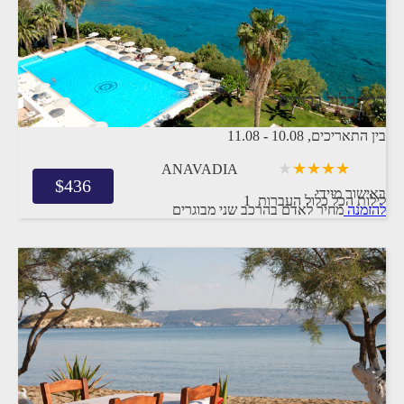
הכל כלול ברודוס
בין התאריכים,
10.08
-
11.08
ANAVADIA
$
436
באישור מיידי
1 לילות
הכל כלול
העברות
להזמנה
מחיר לאדם בהרכב
שני מבוגרים