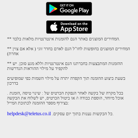
** המחירים המוצגים באתר הנם להזמנות אינטרנטיות מלאות בלבד.
** המחירים המוצגים בחופשות לחו"ל הנם לאדם בחדר זוגי ( אלא אם צוין
אחרת)
** ההזמנות המתבצעות בחברתנו הנם אינטרנטיות וללא מגע סוכן. יש
להקפיד על מילוי ההוראות הנדרשות
בשעת ביצוע ההזמנה תוך הקפדה יתרה על מילוי השמות כפי שמופיעים
בדרכון
. בכל מקרה של בקשה לאחר הנפקת הכרטיס של : שינוי טיסה ,הזמנת
אוכל מיוחד, הוספת כבודה ו/ או ביטול הכרטיס, יש לשלוח את הבקשה
בצירוף מספר ההזמנה לכתובת המייל:
helpdesk@teletus.co.il
.כל הבקשות נענות בתוך יום עסקים.