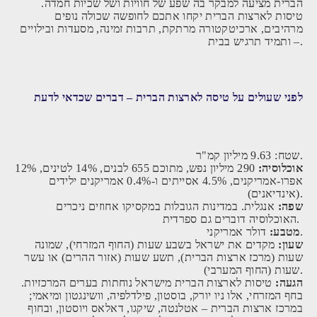
הברית מציעה למבקר בה שפע של חוויות ושל שכיות חמדה.
טיסות לארצות הברית יקחו אתכם לחופשה שכולה נופים
מרהיבים, ארכיטקטורה מרתקת, תרבות זמינה, מסעדות ובילויים
– ותמיד תרגיש בבית.
לפני שעולים על טיסה לארצות הברית – דברים שכדאי לדעת
שטח: 9.63 מיליון קמ"ר.
אוכלוסיה:
290 מיליון נפש, מתוכם 655 לבנים, 14% לטינים, 12%
אפרו-אמריקנים, 4.5% אסייתים ו-0.4% אמריקנים ילידים
(אינדיאנים).
שפה:
אנגלית. במדינות הגובלות במקסיקו אחוזים ניכרים
האוכלוסיה דוברים גם ספרדית.
דולר אמריקני.
מטבע:
שעון:
מקדים את ישראל בשבע שעות (החוף המזרחי), שמונה
שעות (מרכז ארצות הברית), תשע שעות (אזור ההרים) או עשר
שעות (החוף המערבי).
הגעה:
טיסות לארצות הברית מישראל נוחתות בערים המרכזיות.
בחף המזרחי, אלו ניו יורק, בוסטון, פילדלפיה, וושינגטון ומיאמי;
במרכז ארצות הברית – אטלנטה, שיקגו, דאלאס ויוסטון, ובחוף