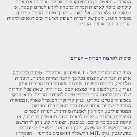
המזרחי - סיאטל, סן פרנסיסקו ולוס אנג'לס. אבל גם אם אתם
לוקחים טיסה לארצות הברית במטרה להגיע לערים קטנות, או
לפארקים הלאומיים, אל דאגה – מערך טיסות הפנים במדינה
מוסדר היטב, ומגוון של חברות תעופה מציעות טיסות פנים למאות
ערים ברחבי ארצות הברית.
טיסות לארצות הברית – הערים
, וושינגטון, אורלנדו, l.a. ועוד תגיעו לערים של
טיסות לניו יורק
ארצות הברית שהונצחו בכל כך הרבה יצירות אמנות, תוכניות
טלוויזיה, סרטים וספרים, שנדמה שאנחנו כבר מכירים אותן.
ועדיין, ניתן למצוא בהן למצוא קסם. בניו יורק, שאת פסל החירות
שלה ניתן לראות עוד ממרומי טיסה לארצות הברית, כדאי לבקר
באמפייר סטייט בילדינג, בניין קרייזלר והסנטרל פארק, ובמחוזות
התרבות שהפכו אותה לשם דבר בעולם כולו: מוזיאון
המטרופוליטן, המוזיאון לאמנות מודרנית, חנויות הספרים
העצומות, ובערב – ללכת לראות הצגת תיאטרון בברודווי, או
להסתובב בכיכר טיימס. בבוסטון, הצפונית לה, ניתן להתרשם
מארכיטקטורה מרשימה, מהגן הבוטאני, ומשניים ממוסדות
ההשכלה החשובים במדינה – הווארד ו-MIT. בוושינגטון, ניתן