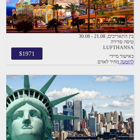
טיסה ללאס וגאס
בין התאריכים,
21.08
-
30.08
טיסה סדירה
LUFTHANSA
$
1971
באישור מיידי
להזמנה
מחיר לאדם