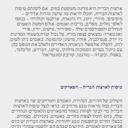
ארצות הברית היא מדינה משופעת במים. אם לקחתם טיסות
לארצות הברית, תוכלו לראות בה שישה נהרות אדירים –
מיסיסיפי, מיזורי, יוקון, ריו גרנאדה, ארקנסו וקולורדו – בנוסף
לאלפי נחלים, מפלים, בריכות ואגמים. אולם חמשת האגמים
הגדולים והמפורסמים שלה - סופיריור, מישיגן, יורון, אירי
ואונטאריו- נמצאים בצפון מזרח, על גבול קנדה,בשטחי המדינות
ניו יורק, פנסילבניה, אוהיו, מישיגן ומינסוטה. באגמים ניתן לשוט,
לדוג, להפליג אל מפלי הניאגרה האדירים ולשלב את הנופש בהן
עם ביקור בערים הסמוכות מילווקי, שיקגו, דטרויט, קליבלנד,
באפלו, ובקנדה – טורנטו, קוויבק ומונטריאול.
טיסות לארצות הברית – הפארקים
השילוב של ההרים, הנהרות, האגמים והמרחבים יצר בארצות
הברית כמה מראות טבע מרהיבים. כדאי לנצל טיסות לארצות
הברית כדי לבקר לפחות באחד מהפארקים הלאומיים הנהדרים
שלה, בהם תוכלו לצפות בהרים, באגמים, בקניונים, בצמחים,
בבעלי החיים ובתופעות טבע ייחודיות. בארצות הברית יש כיום
58 פארקים לאומיים, הידועים שבהם הם ילוסטון שבהרי הרוקי,