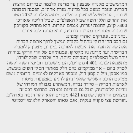
המתמשכים מקנדה שבצפון עד מדינת אלבמה שבדרום ארצות
הברית, ועובר כמעט בכל מדינות מזרח ארה"ב. הפסגה הגבוהה
שבהם, הר מיטשל שבצפון קרוליינה, מתנשא לגובה 2037 מטר.
את ההרים הללו חוצה שביל האפלצ'ים, שביל הליכה שאורכו
3400 ק"מ, החוצה יערות, אגמים ונהרות. הוא מתחיל בקוויבק
שבקנדה ומסתיים במדינת ג'ורג'יה, והוא מנוקד לכל אורכו
בחניונים, פונדקים ואתרי קמפינג.
גם רכס הרי הרוקי מתחיל בקנדה ונמשך לתוך ארצות הברית –
אלה שהוא חוצה את היבשת לאורכה במערב, מצפון קולומביה
הבריטית ועד מדינת ניו מקסיקו. פסגותיהם של הרי הרוקי גבוהות
יותר משל האפלצ'ים (הגבוהה ביותר, הר אלברט שבקולורדו,
מתשנאת לגובה 4,401 מטרים), הם מושלגים רוב ימי השנה וקשה
לטרק בהם – אך ממוקמים בהם חלק מאתרי הסקי היפים ביבשת,
כמו אספן, וייל וג'קסון הול, ומספר פארקים לאומיים. דרומית משם
ממוקם הרכס השלישי שאליו ניתן להגיע באמצעות טיסות
לארצות הברית – סיירה נבדה, המשתרע בגבולה המזרחי של
מדינת קליפורניה, וגובל גם במדינת נבאדה. בתחומי רכס זה
נמצאים הר ויטני, שגובהו 4421 מטרים והוא ההר הגבוה בארה"ב,
חורשת עצי סקויה ענקית, אגם טאהו והפארק הלאומי יוסמיטי.