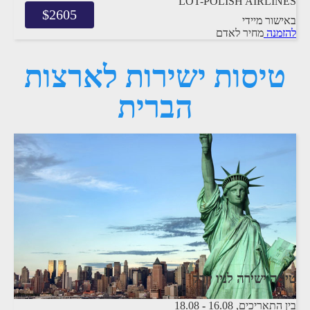
LOT-POLISH AIRLINES
$
2605
באישור מיידי
להזמנה
מחיר לאדם
טיסות ישירות לארצות
הברית
טיסה ישירה לניו יורק
בין התאריכים,
16.08
-
18.08