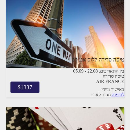
טיסה סדירה ללוס אנג'לס
בין התאריכים,
22.08
-
05.09
טיסה סדירה
AIR FRANCE
$
1337
באישור מיידי
להזמנה
מחיר לאדם