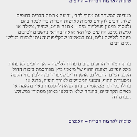
טיסות לארצות הברית – החופים
כמדינה המשתרעת מחוף לחוץ, ידועה ארצות הברית בחופים
שלה, ורבים לוקחים טיסות לארצות הברית כדי לבקר בהם
ולעסוק במגוון פעילויות מים – אם זה שייט, שחייה, צלילה או
גלישת גלים. החופים של האי אואהו בהוואי נחשבים לטובים
ביותר לגלישת גלים, וגם במאליבו שבקליפורניה ניתן לצפות בגולשי
גלים רבים.
בחוף המזרחי החופים טובים פחות לגלישה – אך ידועים לא פחות
בשל יופיים. רצועת החוף של מיאמי ביץ' מפורסמת בזכות החול
הלבן, המים התכולים, אושן דרייב שמפריד בינה לבין בתי הקפה
ומסעדות החוף, והמוני המטיילים לאורך חופיה, ברגל או
ברולרבליידס. ממיאמי גם ניתן לצאת להפלגות באיי בהאמה או
באיים הקריביים, בהנחה שלא תיבלעו באופן מסתורי במשולש
ברמודה...
טיסות לארצות הברית – האגמים