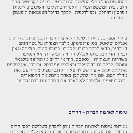
להתרשם מכל סמלי המשטר הדמוקרטי – גבעת הקפיטול, הבית
הלבן, בית המשפט העליון והאנדררטות לזכר וושינגטון, לינקולן,
ג'פרסון ורוזוולט; ובפילדלפיה - לבקר בהיכל העצמאות ומפעמון
החירות.
בחוף המערבי, נוחתות טיסות לארצות הברית בסן פרנסיסקו, לוס
אנג'לס וסיאטל. בסן פרנסיסקו, מלבד תצפיות על גשר הזהב
המרהיב, כדאי לבקר ברובע קסטרו, ברובע סומה, בצ'יינה טאון
ובמזח הדייגים. בלוס אנג'לס החוויה העיקרית היא הנסיעה
בשדרות העצומות – סאנסט, רודיאו דרייב או הוליווד בולבאר,
ומומלץ לבקר גם בדיסנילנד ובאולפני יוניברסל. וכמובן, אין לפספס
את לאס וגאס – עיר שכולה פאר דקדנטי נוצץ, מזויף ועם זאת
מהלך קסם, שם ניתן להשתכן באחד מהמלונות המפוארים
והמצועצעים, ולהיזהר לא לאבד את התחתונים בבתי הקזינו.
טיסות לארצות הברית – ההרים
ממרומי טיסות לארצות הברית ניתן להבחין בשלושה רכסי הרים
החוצים את המדינה. בחוף המזרחי, אלו הרי האפלצ'ים האדירים,