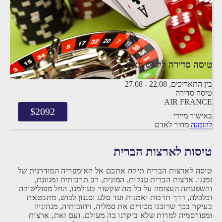
טיסה סדירה ללאס וגאס
בין התאריכים,
22.08
-
27.08
טיסה סדירה
AIR FRANCE
$
2092
באישור מיידי
להזמנה
מחיר לאדם
טיסות לארצות הברית
טיסה לארצות הברית תיקח אתכם אל האימפריה המודרנית של
זמננו. ארצות הברית ענקית, המונית, רב תרבותית ומגוונת,
והשפעתה העצומה על כל מה שקשור בעולמנו, החל מפוליטיקה
וכלכלה, דרך תרבות ואמנות ועד סלנג וסגנון לבוש, מתבטאת
בעיקר בכך שרובנו מכירים את סמליה, רחובותיה, מנהיגיה
ומפורסמיה למרות שלא ביקרנו בה מעולם. ועם זאת, ארצות