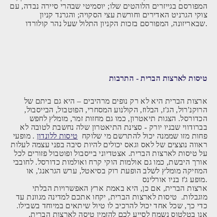
המפורסם בגייזרים הלוהטים שלו; יוסמיטי שבהרי סיירה נבדה, עם
צוקי הגרניט האדירים וחורשת עצי הסקויה; והגרנד קניון
שבאריזונה, המפורסם בזכות הקניון התלול שעל נהר קולורדו.
טיסות לארצות הברית - התרבות
ארצות הברית היא לא רק נופים מרהיבים – היא גם ביתם של
הרוקנ'רול, הג'ז, הבלוז, הקולנוע המסחרי, הפוטבול, הבייסבול,
הכדורסל. הצגות תיאטרון, כמו גם מחזות זמר, מומלץ לחפש
בברודווי שבניו יורק - סצינת התיאטרון שלה נחשבת לטובה לא
פחות מזו שממנה יכול להתרשם מי שלוקח
טיסות ללונדון
. מופעי
ראווה נוצצים של לאס וגאס יכולים להיות סיבה בפני עצמה לעלות
על טיסות לארצות הברית. אצטדיוני בייסבול ופוטבול פזורים לכל
אורך היבשת, כמו גם אולמות הוקי קרח ואולמות כדורסל. לחובבי
המוזיקה מומלץ לשלב הופעת רוק בסיאטל, ערש הגראנג', או
מופע ג'ז בניו אורלינס.
ארצות הברית, אם כן, היא באמת ארץ האפשרויות הבלתי
מוגבלות. טיסות לארצות הברית, יקחו אתכם למדינה מגוונת עד
כדי כך, שכל אחד יכול להרכיב לו טיול שיתאים במיוחד בשבילו.
אנו בטלטוס נשמח לסייע לכם להזמין טיסה לארצות הברית,