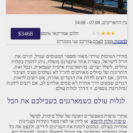
טיול מאורגן לניו יורק
בין התאריכים,
07.08
-
14.08
$
3468
חלום אמריקאי אקספרס
להזמנה
מחיר לאדם בהרכב
שני מבוגרים
7 לילות
ארוחת בוקר
מחירי הטיסות שירדו מאוד ומספר המטוסים שגדל, קירבו את
חו"ל לישראל. בעזרת אתר אינטרנט מוצלח, ניתן להזמין בקלות
טיולים, לשלל יעדים, בהתארגנות אישית ועצמאית. ובכל זאת,
היתרונות של טיולים מאורגנים לחו"ל לא נעלמים מעיני הציבור
הרחב. אם רוצים לחוות את הדברים אחרת, אם רוצים לראות
דברים שבשום דרך אחרת לא שמים אליהם לב, אם רוצים ליהנות
מיתרונות נוספים, זו הדרך לגלות עולם!
לגלות עולם כשמארגנים בשבילכם את הכל
אתרי טיסות מאפשרים הזמנה של שלל טיסות, למשל
טיסות זולות לרומא
או ליוון או לאין ספור נקודות מעניינות
אחרות בעולם. במקום לקחת את העניינים לידיים, ולבצע את כל
אותן המטלות שהופכות את הטיול למוצלח באמת, לפעמים כיף