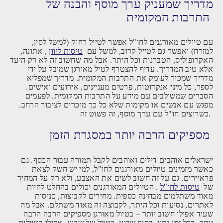
מדריך שמעניק ערך מוסף והבנה של
התרבות המקומית
עם טיולים מאורגנים לחו"ל אפשר לטייל רחוק (למשל לסין,
למזרח) ואפשר גם לטייל קרוב, למשל עם
טיסות ליוון
, אתונה,
האקרופוליס, הטברנות וכל היתר. אבל מה שחשוב זה לא רק היעד
אלא טיב המדריך. עדיף להצטרף לטיל מאורגן שמובל על ידי
מדריך שמכיר לעומק את התרבות המקומית. מדריך שמפליא
לספר, כל מיני אנקדוטות, פרטים מעניינים, אירועים ואישים.
הסברים שמשולבים עם מידע על התרבות המקומית. לפעמים
מפגש עם אנשים או מקומות שלא כל כך מוכרים לציבור הרחב.
כשרוצים חו"ל עם ערך מוסף, זה פשוט זה.
מספיקים הרבה יותר במסגרת הזמן
ישראלים אוהבים דילים ואוהבים לקבל תמורה עבור הכסף. גם
כאשר מזמינים טיולים מאורגנים לחו"ל, למי יש חשק לצאת
פראיירים. גם על זה חשוב לשים את האצבע, ולא רק על המחיר
של
טיסות לחו"ל
. הטיולים המאורגנים יכולים בהחלט להיות
מאוד משתלמים מבחינה כספית. מחירים לקבוצות, כניסות
לאתרים, נסיעות וכל היתר, לקבוצה זה מאוד משתלם. אבל מה
שעוד אפילו חשוב יותר – בטיול מאורגן מספיקים הרבה הרבה
יותר, בכל זמן נתון. בסוף שבוע, בטיול של שבוע, אפילו בטיולים