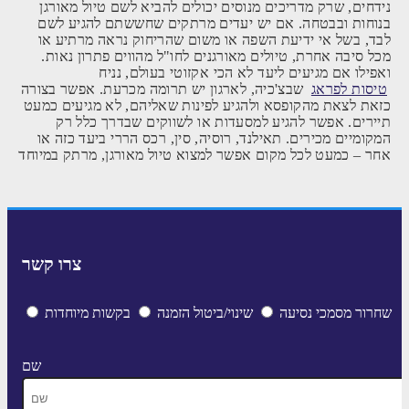
נידחים, שרק מדריכים מנוסים יכולים להביא לשם טיול מאורגן
בנוחות ובבטחה. אם יש יעדים מרתקים שחששתם להגיע לשם
לבד, בשל אי ידיעת השפה או משום שהריחוק נראה מרתיע או
מכל סיבה אחרת, טיולים מאורגנים לחו"ל מהווים פתרון נאות.
ואפילו אם מגיעים ליעד לא הכי אקזוטי בעולם, נניח
טיסות לפראג
שבצ'כיה, לארגון יש תרומה מכרעת. אפשר בצורה
כזאת לצאת מהקופסא ולהגיע לפינות שאליהם, לא מגיעים כמעט
תיירים. אפשר להגיע למסעדות או לשווקים שבדרך כלל רק
המקומיים מכירים. תאילנד, רוסיה, סין, רכס הררי ביעד כזה או
אחר – כמעט לכל מקום אפשר למצוא טיול מאורגן, מרתק במיוחד
צרו קשר
שחרור מסמכי נסיעה
שינוי/ביטול הזמנה
בקשות מיוחדות
שם