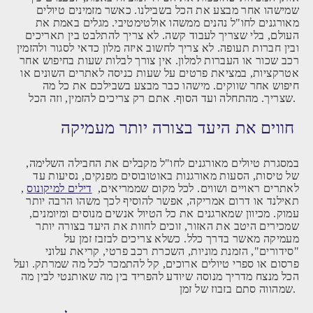
שמישהו אחר מבצע את הכל בשבילנו. כאשר מזמינים טיולים
מאורגנים לחו"ל נהנים ממשהו אולטימטיבי. מגלים באמת את
העולם, בלי שצריך לעבוד קשה. לא צריך להתלבט בין תאריכים
ובין חברות תעופה. לא צריך לחשוב איזה מלון כדאי לסגור ולהזמין
רכב שכור או העברות למלון. אין צורך לבלות שעות בחיפוש אחר
אטרקציות, במציאת פרטים על שעות כניסה לאתרים השונים או
חיפוש אחר שווקים. מישהו כבר מבצע בשבילכם את כל מה
שצריך. מהתחלה ועד הסוף. אתם רק צריכים להזמין, וזה הכל.
חווים את היעד בצורה יותר מעמיקה
במסגרת טיולים מאורגנים לחו"ל מקבלים את החבילה השלימה,
של טיסות, הסעות מאורגנות באוטובוסים מפנקים, נסיעות עד
לאתרים ראויים ושווים. לכל מקום שממריאים,
דילים למיקונוס
,
תאילנד או דרום אמריקה, אפשר להוסיף לכך משהו הרבה יותר
עמוק. מכיוון שמארגנים את כל הטיול אנשים מנוסים ומיומנים,
שמכירים היטב את האזור, זוכים לחוות את היעד בצורה יותר
מעמיקה מאשר בדרך כלל. כשלא צריכים לבזבז זמן על
"סידורים", הזמנת מוניות, השכרת רכב פרטי, קריאת עלוני
פרסום או ספרי טיולים ארוכים, קל להתמכר לכל מה שמרתק. ועל
הכל מנצח מדריך מנוסה שיודע להפריד בין מה שאותנטי לבין מה
שמהווה סתם בזבוז של זמן.