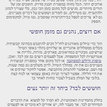
ארוכים יותר, הכל נחווה במסגרת תכנון מדויק. חוסכים זמן של
תורים מיותרים. מגיעים לכל מקום בזמן הכי נכון, בלי שצריך לנהוג
ולהתעייף. גם מטיילים, גם לומדים ושומעים על דברים מעניינים,
גם לא צריכים לטפל בבירוקרטיות שמסביב. נטו טיול, למקסימום
הספק.
אם רוצים, נהנים גם מזמן חופשי
תוך כדי טיולים מאורגנים לחו"ל זוכים להתגבש מבחינה קבוצתית.
מבלים ממסלולים אתגריים או שליווים (תלוי באופי הטיול
שרוצים). מבקרים במוזיאונים, פארקים, נהרות, גלריות או
אטרקציות לכל המשפחה. אבל לפעמים רוצים גם זמן לבד. ואכן,
טיסות ודילים למוסקבה
או לכל מקום אחר במסגרת קבוצתית
מעניקים גם את זה. במהלך הטיול, לרוב משלבים גם כמה שעות,
פה ושם, שאפשר להתנתק מהקבוצה. אפשר לחקור שווקים או
את חיי הלילה. אפשר לערוך קניות באופן עצמאי או לנוח קצת
בלובי של המלון בשביל לצבור כוחות לאחר כך.
חוששים לבד? ביחד זה יותר נעים
בחלק מהמדינות האקזוטיות, לא תמיד קל למצוא את הדברים
המיוחדים לבד. אך מעבר לזה, יש אזורים לא מוכרים או לפעמים