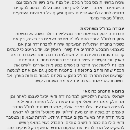
שכיח ברשויות מס בכל העולם, על מנת שגם רשויות המס וגם
הנישומים – אתם – יוכלו לישון יותר טוב בלילה. מוטב להקדים
תרופה למכה ולדאוג לדיווח שוטף ושקוף של המסעות העסקיים
לחו"ל מבעוד מועד.
עבודה בחו"ל משתלמת
חברות היי-טק מוציאות יותר ממיליארד דולר בשנה על נסיעות
עסקים לחו"ל. עובד הטס לחו"ל מספר פעמים רב בשנה, בין אם
כשכיר בחברה ישראלית המעניקה שירות לחברה זרה ובין אם
כעצמאי המבקש להרחיב את קשריו העסקיים, יודע היטב כי לעתים
קרובות עבודה חוקית בחו"ל משתלמת הרבה יותר מעבודה דומה
בארץ, וכי הקשרים שיצר היום יניבו רווחים מחר. זו הזדמנות
מצוינת לראות איך הדברים נעשים במקומות אחרים ולשים את
הכסף שהרווחתם בתקופה זו בתכנית חיסכון. גם אם אתם למעשה
"קורעים את התחת" בחו"ל בזמן שיכולתם לעבוד בנוחות בארץ, אל
תשכחו שאף אחד בעצם עוד לא מת מעבודה קשה.
ברומא התנהג כרומאי
ישראלי שעושה רילוקיישן למדינה זרה ודאי יסגל לעצמו לאחר זמן
מה חלק ממנהגיה ואולי אף את שפתה. לכל הפחות הוא ילמד
להכירה כאת עירו שלו בארץ. אולם, אנשים שטסים לחו"ל מספר
פעמים רב בשנה חווים מעין "רילוקיישן מקוטע" ולרוב לא רואים
בעיר הזרה יותר מאשר מקום עבודה גרידא, למרות שבאופן מצטבר
ודאי בילו בה כמה חודשים טובים. ההבדל נעוץ במאמץ שיש
להשקיע על מנת להכיר את המקום החדש הנחשף רק לפרקים. טוב