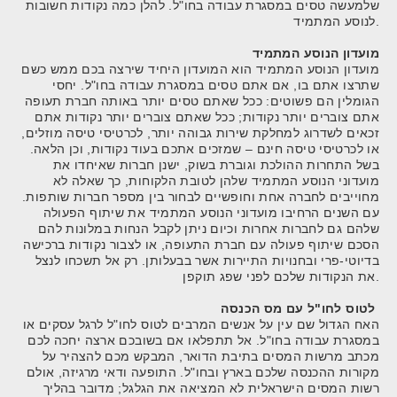
שלמעשה טסים במסגרת עבודה בחו"ל. להלן כמה נקודות חשובות
לנוסע המתמיד.
מועדון הנוסע המתמיד
מועדון הנוסע המתמיד הוא המועדון היחיד שירצה בכם ממש כשם
שתרצו אתם בו, אם אתם טסים במסגרת עבודה בחו"ל. יחסי
הגומלין הם פשוטים: ככל שאתם טסים יותר באותה חברת תעופה
אתם צוברים יותר נקודות; ככל שאתם צוברים יותר נקודות אתם
זכאים לשדרוג למחלקת שירות גבוהה יותר, לכרטיסי טיסה מוזלים,
או לכרטיסי טיסה חינם – שמזכים אתכם בעוד נקודות, וכן הלאה.
בשל התחרות ההולכת וגוברת בשוק, ישנן חברות שאיחדו את
מועדוני הנוסע המתמיד שלהן לטובת הלקוחות, כך שאלה לא
מחוייבים לחברה אחת וחופשיים לבחור בין מספר חברות שותפות.
עם השנים הרחיבו מועדוני הנוסע המתמיד את שיתוף הפעולה
שלהם גם לחברות אחרות וכיום ניתן לקבל הנחות במלונות להם
הסכם שיתוף פעולה עם חברת התעופה, או לצבור נקודות ברכישה
בדיוטי-פרי ובחנויות התיירות אשר בבעלותן. רק אל תשכחו לנצל
את הנקודות שלכם לפני שפג תוקפן.
לטוס לחו"ל עם מס הכנסה
האח הגדול שם עין על אנשים המרבים לטוס לחו"ל לרגל עסקים או
במסגרת עבודה בחו"ל. אל תתפלאו אם בשובכם ארצה יחכה לכם
מכתב מרשות המסים בתיבת הדואר, המבקש מכם להצהיר על
מקורות ההכנסה שלכם בארץ ובחו"ל. התופעה ודאי מרגיזה, אולם
רשות המסים הישראלית לא המציאה את הגלגל; מדובר בהליך