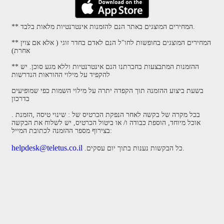
** המחירים המוצגים באתר הנם להזמנות אינטרנטיות מלאות בלבד.
** המחירים המוצגים בחופשות לחו"ל הנם לאדם בחדר זוגי ( אלא אם צוין
אחרת)
** ההזמנות המתבצעות בחברתנו הנם אינטרנטיות וללא מגע סוכן. יש
להקפיד על מילוי ההוראות הנדרשות
בשעת ביצוע ההזמנה תוך הקפדה יתרה על מילוי השמות כפי שמופיעים
בדרכון
. בכל מקרה של בקשה לאחר הנפקת הכרטיס של : שינוי טיסה ,הזמנת
אוכל מיוחד, הוספת כבודה ו/ או ביטול הכרטיס, יש לשלוח את הבקשה
בצירוף מספר ההזמנה לכתובת המייל:
helpdesk@teletus.co.il
.כל הבקשות נענות בתוך יום עסקים.