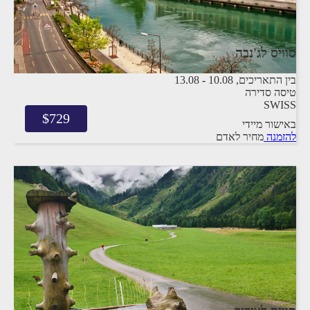
סוויס לג'נבה
בין התאריכים,
10.08
-
13.08
טיסה סדירה
SWISS
$
729
באישור מיידי
להזמנה
מחיר לאדם