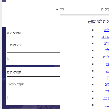
יסות
הרכב נוסעים
סות לפי יעד
ליה
נחיתה ב
המראה מ
רדם
"ב
ין
ונה
ו
ה
נחיתה ב
המראה מ
ן
ים
ון
קבה
כן