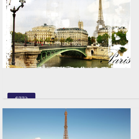
$
772