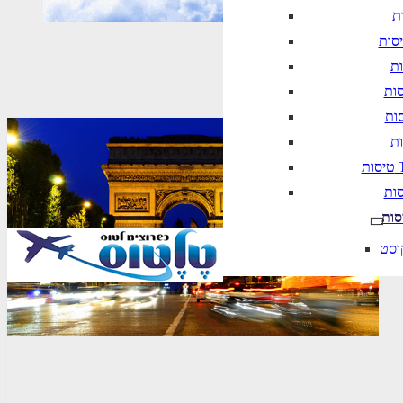
T
סות
וסט