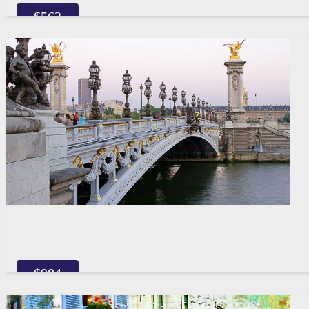
$
563
$
984