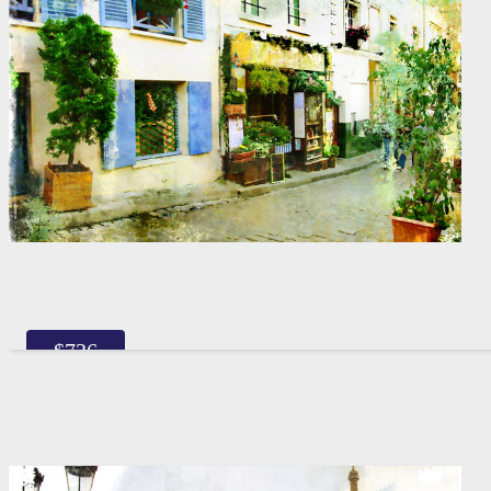
$
736