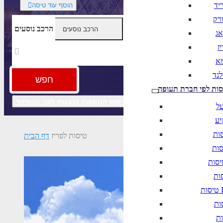
יד
הוסף עוד טיסה
ורק
הרכב נוסעים
אג
ז
מא
לנד
חפש
סות לפי חברת תעופה
חיפוש מתקדם
אפשרויות החיפוש הנוספות מוצגות לפני הכפתור
על
יע
טיסות לפריז
דף הבית
B