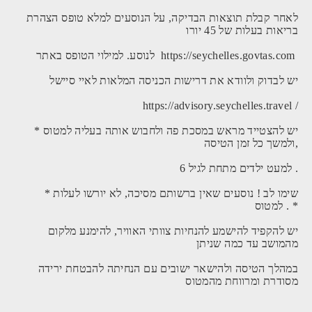
לאחר קבלת תוצאות הבדיקה, על הנוסעים למלא טופס הצהרת
בריאות בעלות של 45 יורו
לנוסע. למילוי הטופס באתר https://seychelles.govtas.com
יש לבדוק ולוודא את דרישות הכניסה המלאות לאיי סיישל
https://advisory.seychelles.travel /
* יש להצטייד מראש במסכת פה ולחבוש אותה בעליה למטוס
ולמשך כל זמן הטיסה,
למעט ילדים מתחת לגיל 6 .
* שימו לב ! נוסעים שאין ברשותם מסיכה, לא יורשו לעלות
למטוס . *
יש להקפיד להישמע להנחיות צוותי האוויר, להימנע מלקום
מהמושב עד כמה שניתן
במהלך הטיסה ולהישאר ישובים עם הנחיתה להבטחת ירידה
מסודרת ומרווחת מהמטוס